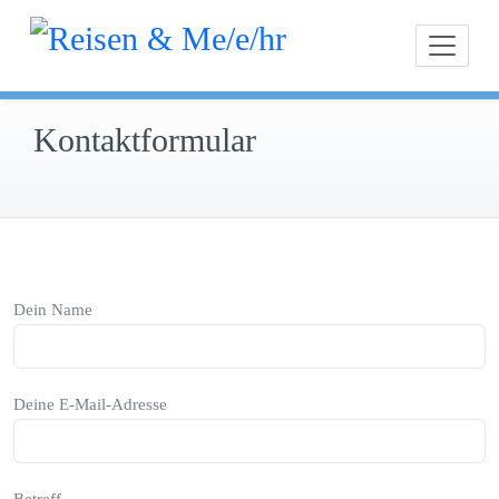
Inhalt
Zum
springen
Unterweg
Reis
Inhalt
und
springen
interessie
Kontaktformular
Dein Name
Deine E-Mail-Adresse