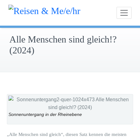
Inhalt
Zum
springen
Unterweg
Reis
Inhalt
und
springen
interessie
Alle Menschen sind gleich!?
(2024)
Sonnenuntergang in der Rheinebene
„Alle Menschen sind gleich“, diesen Satz kennen die meisten