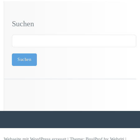
Suchen
Suchen
Webseite mit WordPress erzeugt
| Theme:
BusiProf
by Webriti |