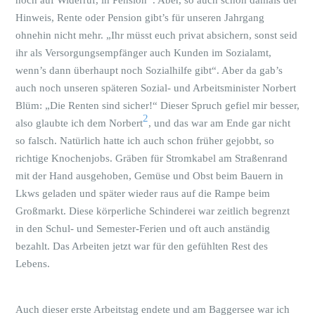
noch auf Widerruf, in Pension
. Aber, so auch schon damals der
Hinweis, Rente oder Pension gibt’s für unseren Jahrgang
ohnehin nicht mehr. „Ihr müsst euch privat absichern, sonst seid
ihr als Versorgungsempfänger auch Kunden im Sozialamt,
wenn’s dann überhaupt noch Sozialhilfe gibt“. Aber da gab’s
auch noch unseren späteren Sozial- und Arbeitsminister Norbert
Blüm: „Die Renten sind sicher!“ Dieser Spruch gefiel mir besser,
2
also glaubte ich dem Norbert
, und das war am Ende gar nicht
so falsch. Natürlich hatte ich auch schon früher gejobbt, so
richtige Knochenjobs. Gräben für Stromkabel am Straßenrand
mit der Hand ausgehoben, Gemüse und Obst beim Bauern in
Lkws geladen und später wieder raus auf die Rampe beim
Großmarkt. Diese körperliche Schinderei war zeitlich begrenzt
in den Schul- und Semester-Ferien und oft auch anständig
bezahlt. Das Arbeiten jetzt war für den gefühlten Rest des
Lebens.
Auch dieser erste Arbeitstag endete und am Baggersee war ich