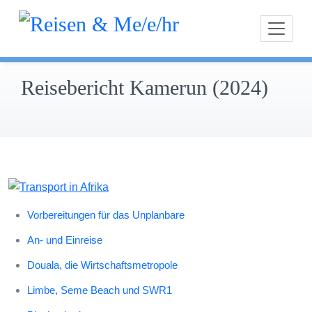
Inhalt
Zum
springen
Unterweg
Reis
Inhalt
und
springen
interessie
Reisebericht Kamerun (2024)
Vorbereitungen für das Unplanbare
An- und Einreise
Douala, die Wirtschaftsmetropole
Limbe, Seme Beach und SWR1